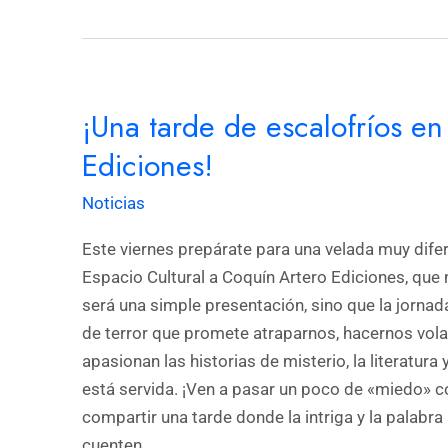
Salsipuedes
¡Una
¡Una tarde de escalofríos e
tarde
de
Ediciones!
escalofríos
Noticias
en
Salsipuedes
Este viernes prepárate para una velada muy dife
con
Espacio Cultural a Coquín Artero Ediciones, que 
Coquín
será una simple presentación, sino que la jor
Artero
de terror que promete atraparnos, hacernos volar
Ediciones!
apasionan las historias de misterio, la literatura 
está servida. ¡Ven a pasar un poco de «miedo» c
compartir una tarde donde la intriga y la palabr
cuenten…