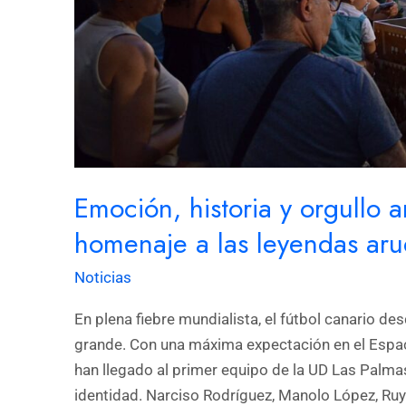
de
la
UD
Las
Palmas
Emoción, historia y orgullo a
homenaje a las leyendas ar
Noticias
En plena fiebre mundialista, el fútbol canario de
grande. Con una máxima expectación en el Espa
han llegado al primer equipo de la UD Las Palma
identidad. Narciso Rodríguez, Manolo López, Ru