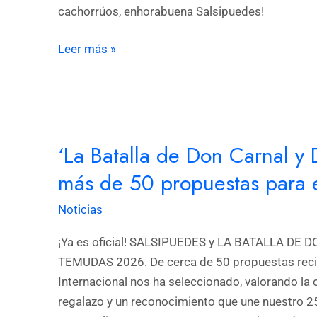
la
cachorrúos, enhorabuena Salsipuedes!
Asociación
Cultural
Leer más »
Salsipuedes
‘La
‘La Batalla de Don Carnal y
Batalla
de
más de 50 propuestas para 
Don
Noticias
Carnal
y
¡Ya es oficial! SALSIPUEDES y LA BATALLA DE 
Doña
TEMUDAS 2026. De cerca de 50 propuestas recibi
Cuaresma’
Internacional nos ha seleccionado, valorando la c
elegida
regalazo y un reconocimiento que une nuestro 25
entre