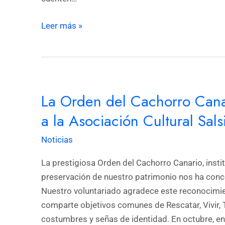
Leer más »
La
La Orden del Cachorro Cana
Orden
del
a la Asociación Cultural Sal
Cachorro
Noticias
Canario
concede
La prestigiosa Orden del Cachorro Canario, instit
su
preservación de nuestro patrimonio nos ha con
máxima
Nuestro voluntariado agradece este reconocimient
distinción
comparte objetivos comunes de Rescatar, Vivir, T
a
costumbres y señas de identidad. En octubre, e