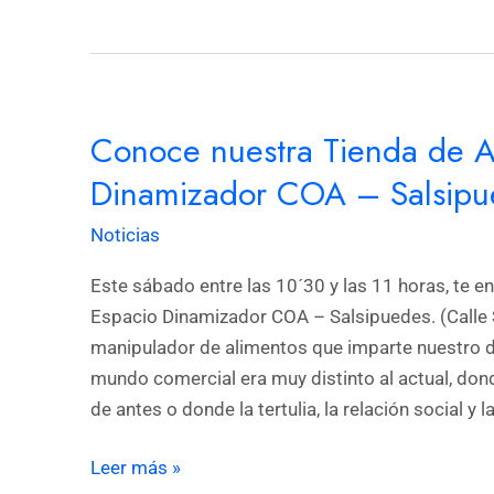
Conoce
Conoce nuestra Tienda de Ac
nuestra
Tienda
Dinamizador COA – Salsipu
de
Noticias
Aceite
y
Este sábado entre las 10´30 y las 11 horas, te e
Vinagre
Espacio Dinamizador COA – Salsipuedes. (Calle S
en
manipulador de alimentos que imparte nuestro 
el
mundo comercial era muy distinto al actual, donde
Espacio
de antes o donde la tertulia, la relación social 
Dinamizador
COA
Leer más »
–